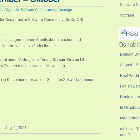
Software C
der
Allgemein
,
Software Craftsmanship
,
Vorträge
Vorträge
 der Osnabrücker Software Community (SoCraOS)
mit euch gerne einen Arbeitsabend machen und
Osnabr
 Nähere Infos dazu findet ihr
hier
.
Domain Dri
ns auf einen Vortrag zum Thema
Domain Driven UI
.
August – S
im Oktober mal am zweiten Mittwoch :))
Real World
 in Kürze hier oder auf der Seite der
Softwerkskammer
.
Fabian Deit
Heute abend
In Osnabrüc
Magdeburge
|
Aug. 1, 2017
nächstes T
und Co.