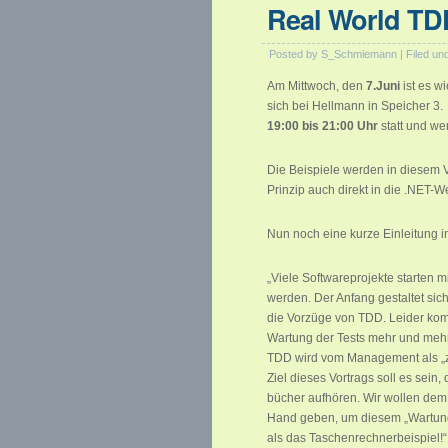
Real World TD
Posted by S_Schmiemann | Filed un
Am Mittwoch, den
7.Juni
ist es w
sich bei Hellmann in Speicher 
19:00 bis 21:00 Uhr
statt und we
Die Beispiele werden in diesem V
Prinzip auch direkt in die .NET-W
Nun noch eine kurze Einleitung 
„Viele Softwareprojekte starten m
werden. Der Anfang gestaltet sic
die Vorzüge von TDD. Leider komm
Wartung der Tests mehr und mehr Z
TDD wird vom Management als „z
Ziel dieses Vortrags soll es sein
bücher aufhören. Wir wollen dem
Hand geben, um diesem „Wartung
als das Taschenrechnerbeispiel!“