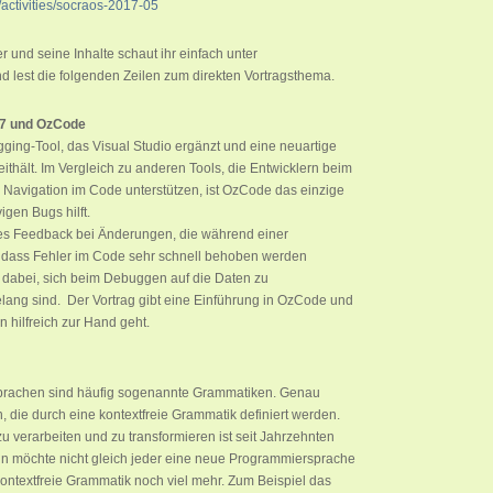
activities/socraos-2017-05
und seine Inhalte schaut ihr einfach unter
 lest die folgenden Zeilen zum direkten Vortragsthema.
17 und OzCode
ging-Tool, das Visual Studio ergänzt und eine neuartige
ithält. Im Vergleich zu anderen Tools, die Entwicklern beim
avigation im Code unterstützen, ist OzCode das einzige
igen Bugs hilft.
ges Feedback bei Änderungen, die während einer
 dass Fehler im Code sehr schnell behoben werden
n dabei, sich beim Debuggen auf die Daten zu
Belang sind. Der Vortrag gibt eine Einführung in OzCode und
 hilfreich zur Hand geht.
prachen sind häufig sogenannte Grammatiken. Genau
die durch eine kontextfreie Grammatik definiert werden.
u verarbeiten und zu transformieren ist seit Jahrzehnten
Nun möchte nicht gleich jeder eine neue Programmiersprache
kontextfreie Grammatik noch viel mehr. Zum Beispiel das