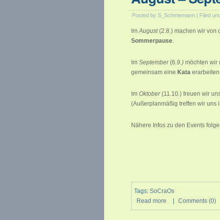
Posted by S_Schmiemann | Filed un
Im
August
(2.8.) machen wir von
Sommerpause
.
Im
September
(6
.9.)
möchten wir 
gemeinsam eine
Kata
erarbeiten.
Im
Oktober
(11.10.) freuen wir u
(Außerplanmäßig treffen wir uns 
Nähere Infos zu den Events folgen
Tags:
SoCraOs
Read more
|
Comments (0)