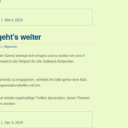
d.
|
Mai 4, 2016
eht’s weiter
der
Allgemein
er-Szene bewegt sich einiges und so wollen wir uns in
ment in der Region für alle Software-Entwickler
munity zu engagieren, schreibt mir bitte gerne eine Mail,
ganisationstreffen mit ein.
b Mai wieder regelmäßige Treffen abzuhalten, deren Themen
en werden.
|
Apr. 5, 2016