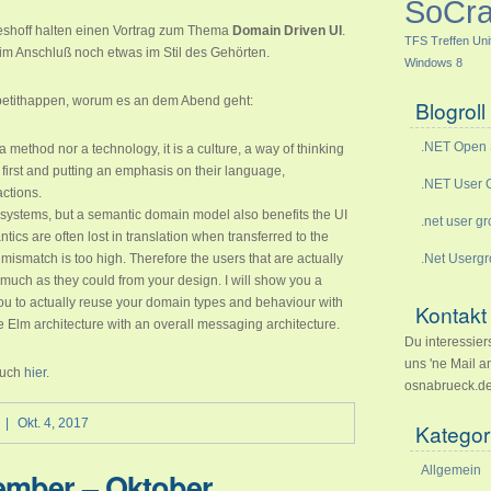
SoCr
hoff halten einen Vortrag zum Thema
Domain Driven UI
.
TFS
Treffen
Uni
im Anschluß noch etwas im Stil des Gehörten.
Windows 8
ppetithappen, worum es an dem Abend geht:
Blogroll
.NET Open 
method nor a technology, it is a culture, a way of thinking
first and putting an emphasis on their language,
.NET User G
ctions.
 systems, but a semantic domain model also benefits the UI
.net user g
ics are often lost in translation when transferred to the
ismatch is too high. Therefore the users that are actually
.Net Userg
s much as they could from your design. I will show you a
you to actually reuse your domain types and behaviour with
Kontakt
lm architecture with an overall messaging architecture.
Du interessier
uns 'ne Mail 
 auch
hier
.
osnabrueck.de
|
Okt. 4, 2017
Kategor
Allgemein
ember – Oktober