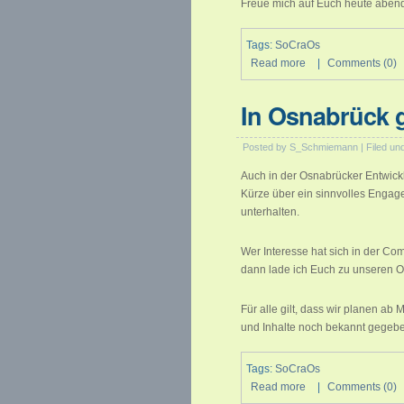
Freue mich auf Euch heute aben
Tags:
SoCraOs
Read more
|
Comments (0)
In Osnabrück g
Posted by S_Schmiemann | Filed un
Auch in der Osnabrücker Entwickl
Kürze über ein sinnvolles Engage
unterhalten.
Wer Interesse hat sich in der Com
dann lade ich Euch zu unseren Or
Für alle gilt, dass wir planen a
und Inhalte noch bekannt gegeb
Tags:
SoCraOs
Read more
|
Comments (0)