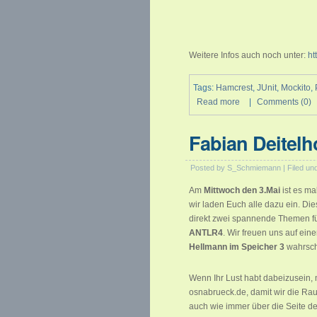
Weitere Infos auch noch unter:
ht
Tags:
Hamcrest
,
JUnit
,
Mockito
,
Read more
|
Comments (0)
Fabian Deitelh
Posted by S_Schmiemann | Filed un
Am
Mittwoch den 3.Mai
ist es ma
wir laden Euch alle dazu ein. D
direkt zwei spannende Themen fü
ANTLR4
. Wir freuen uns auf e
Hellmann im Speicher 3
wahrsche
Wenn Ihr Lust habt dabeizusein, m
osnabrueck.de, damit wir die Rau
auch wie immer über die Seite 