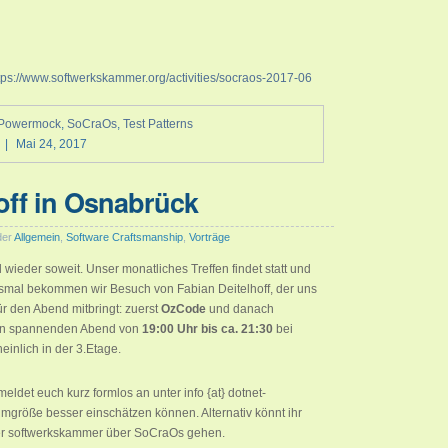
tps://www.softwerkskammer.org/activities/socraos-2017-06
Powermock
,
SoCraOs
,
Test Patterns
|
Mai 24, 2017
off in Osnabrück
der
Allgemein
,
Software Craftsmanship
,
Vorträge
l wieder soweit. Unser monatliches Treffen findet statt und
iesmal bekommen wir Besuch von Fabian Deitelhoff, der uns
r den Abend mitbringt: zuerst
OzCode
und danach
inen spannenden Abend von
19:00 Uhr bis ca. 21:30
bei
inlich in der 3.Etage.
eldet euch kurz formlos an unter info {at} dotnet-
mgröße besser einschätzen können. Alternativ könnt ihr
der softwerkskammer über SoCraOs gehen.