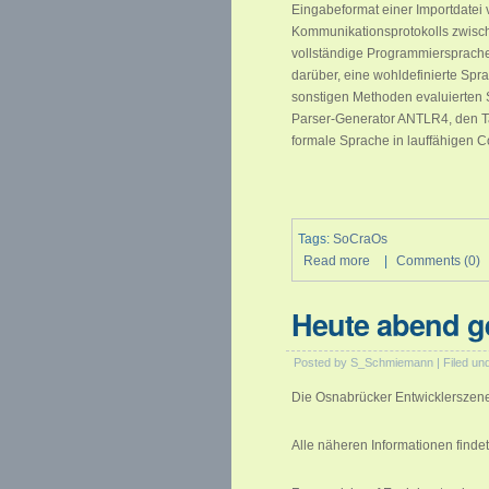
Eingabeformat einer Importdatei 
Kommunikationsprotokolls zwisch
vollständige Programmiersprache 
darüber, eine wohldefinierte Spr
sonstigen Methoden evaluierten S
Parser-Generator ANTLR4, den Ta
formale Sprache in lauffähigen 
Tags:
SoCraOs
Read more
|
Comments (0)
Heute abend ge
Posted by S_Schmiemann | Filed un
Die Osnabrücker Entwicklerszene t
Alle näheren Informationen finde