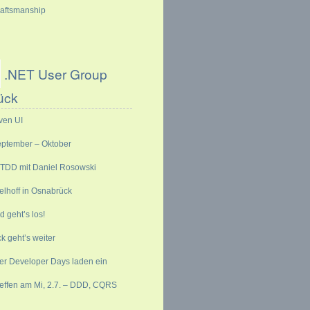
raftsmanship
.NET User Group
ück
ven UI
eptember – Oktober
 TDD mit Daniel Rosowski
elhoff in Osnabrück
 geht’s los!
k geht’s weiter
r Developer Days laden ein
reffen am Mi, 2.7. – DDD, CQRS