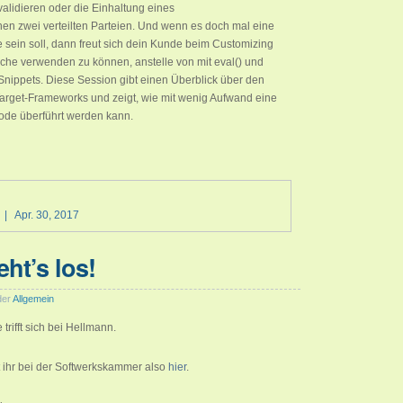
validieren oder die Einhaltung eines
en zwei verteilten Parteien. Und wenn es doch mal eine
sein soll, dann freut sich dein Kunde beim Customizing
ache verwenden zu können, anstelle von mit eval() und
nippets. Diese Session gibt einen Überblick über den
rget-Frameworks und zeigt, wie mit wenig Aufwand eine
Code überführt werden kann.
|
Apr. 30, 2017
ht’s los!
der
Allgemein
rifft sich bei Hellmann.
t ihr bei der Softwerkskammer also
hier
.