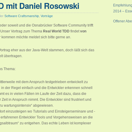
D mit Daniel Rosowski
Empfehlung
2014 – Ess
der
Software Craftsmanship
,
Vorträge
Offener Ab
ieder soweit und die Osnabrücker Software Community trifft
3. Unser Vortrag zum Thema
Real World TDD
findet
von
r kommen möchte meldet sich bitte gerne an.
ortrag eher aus der Java-Welt stammen, doch läßt sich das
elt übertragen.
ins Thema:
ittlerweile mit dem Anspruch testgetrieben entwickelt zu
h in der Regel einfach und die Entwickler erkennen schnell
t es in vielen Fällen im Laufe der Zeit dazu, dass die
eit in Anspruch nimmt. Die Entwickler sind frustriert und
u wartungsintensiv“ abgewiesen.
, dort einzusteigen wo Tutorials und Einsteigerseminare und -
 erfahrenen Entwickler Tools und Vorgehensweisen an die
salbtraum“ zu entgehen. Das echte Leben ist komplexer