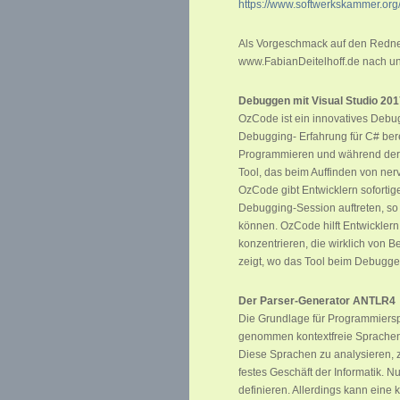
https://www.softwerkskammer.org/
Als Vorgeschmack auf den Redner 
www.FabianDeitelhoff.de nach und
Debuggen mit Visual Studio 20
OzCode ist ein innovatives Debug
Debugging- Erfahrung für C# bere
Programmieren und während der N
Tool, das beim Auffinden von nerv
OzCode gibt Entwicklern soforti
Debugging-Session auftreten, so
können. OzCode hilft Entwickler
konzentrieren, die wirklich von 
zeigt, wo das Tool beim Debuggen
Der Parser-Generator ANTLR4
Die Grundlage für Programmiers
genommen kontextfreie Sprachen, 
Diese Sprachen zu analysieren, z
festes Geschäft der Informatik. 
definieren. Allerdings kann eine 