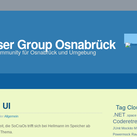
ser Group Osnabrück
ommunity für Osnabrück und Umgebung
 UI
Tag Clo
.NET
.space
der
Allgemein
Coderetre
it, die SoCraOs trifft sich bei Hellmann im Speicher ab
JUnit
Mockito
M
 Thema.
Powermock
Ra