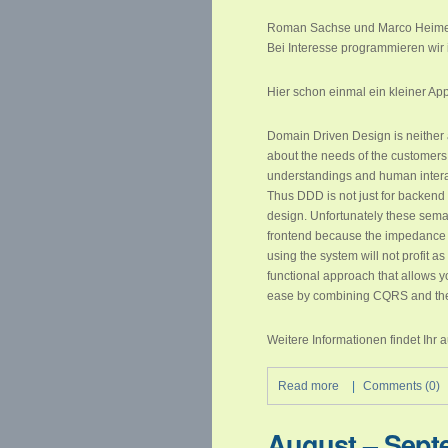
Roman Sachse und Marco Heimes
Bei Interesse programmieren wir 
Hier schon einmal ein kleiner A
Domain Driven Design is neither a 
about the needs of the customers 
understandings and human intera
Thus DDD is not just for backend
design. Unfortunately these semant
frontend because the impedance m
using the system will not profit a
functional approach that allows 
ease by combining CQRS and the E
Weitere Informationen findet Ihr
Read more
|
Comments (0)
August – Sept