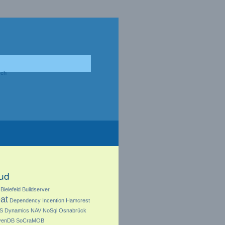
ud
Bielefeld
Buildserver
at
Dependency Incention
Hamcrest
S Dynamics NAV
NoSql
Osnabrück
venDB
SoCraMOB