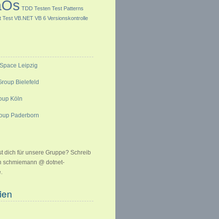
aOs
TDD
Testen
Test Patterns
t Test
VB.NET
VB 6
Versionskontrolle
Space Leipzig
roup Bielefeld
roup Köln
roup Paderborn
st dich für unsere Gruppe? Schreib
an schmiemann @ dotnet-
.
ien